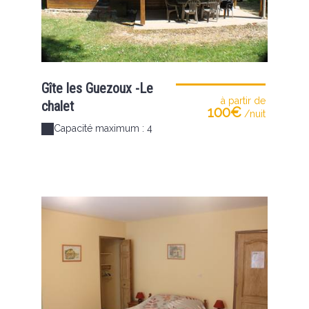
Gîte les Guezoux -Le
à partir de
chalet
100€
/nuit
Capacité maximum : 4