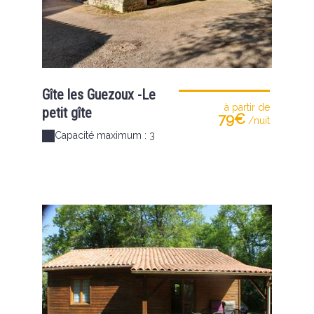
Gîte les Guezoux -Le
à partir de
petit gîte
79€
/nuit
Capacité maximum : 3