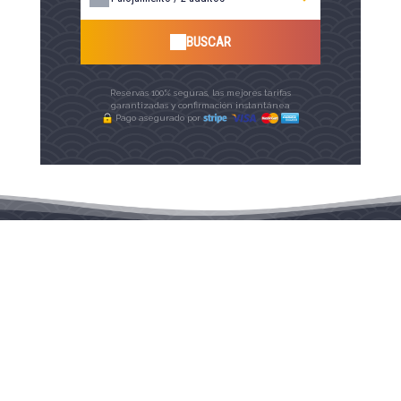
BUSCAR
Reservas 100% seguras, las mejores tarifas
garantizadas y confirmación instantánea
Pago asegurado por
Su confort: nuestros servicios
Aseo separado
Aspirador
Barbacoa