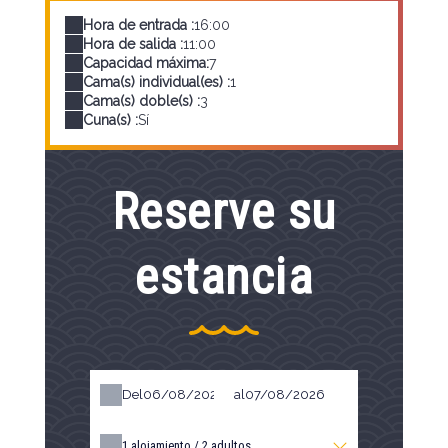
Hora de entrada :
16:00
Hora de salida :
11:00
Capacidad máxima:
7
Cama(s) individual(es) :
1
Cama(s) doble(s) :
3
Cuna(s) :
Sí
Reserve su
estancia
Del
al
1
alojamiento /
2
adultos