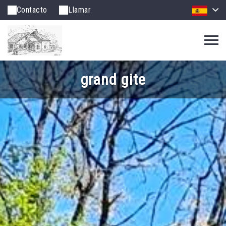
Contacto
Llamar
grand gite