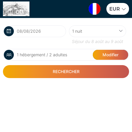
EUR
Séjour du
8 août
au
9 août
1 hébergement / 2 adultes
Modifier